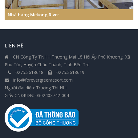
Nhà hàng Mekong River
LIÊN HỆ
CN Công Ty TNHH Thương Mại Lô Hội Ấp Phú Khương, Xã
Phú Túc, Huyện Châu Thành, Tình Bến Tre
0275.3618618
0275.3618619
info@forevergreenresort.com
Người đại diện: Trương Thị Nhi
Giấy CNĐKDN: 0302403742-004