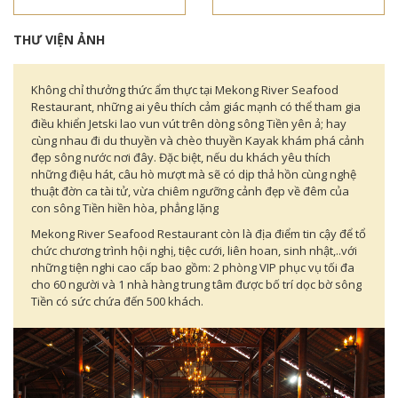
THƯ VIỆN ẢNH
Không chỉ thưởng thức ẩm thực tại Mekong River Seafood
Restaurant, những ai yêu thích cảm giác mạnh có thể tham gia
điều khiển Jetski lao vun vút trên dòng sông Tiền yên ả; hay
cùng nhau đi du thuyền và chèo thuyền Kayak khám phá cảnh
đẹp sông nước nơi đây. Đặc biệt, nếu du khách yêu thích
những điệu hát, câu hò mượt mà sẽ có dịp thả hồn cùng nghệ
thuật đờn ca tài tử, vừa chiêm ngưỡng cảnh đẹp về đêm của
con sông Tiền hiền hòa, phẳng lặng
Mekong River Seafood Restaurant còn là địa điểm tin cậy để tổ
chức chương trình hội nghị, tiệc cưới, liên hoan, sinh nhật,..với
những tiện nghi cao cấp bao gồm: 2 phòng VIP phục vụ tối đa
cho 60 người và 1 nhà hàng trung tâm được bố trí dọc bờ sông
Tiền có sức chứa đến 500 khách.