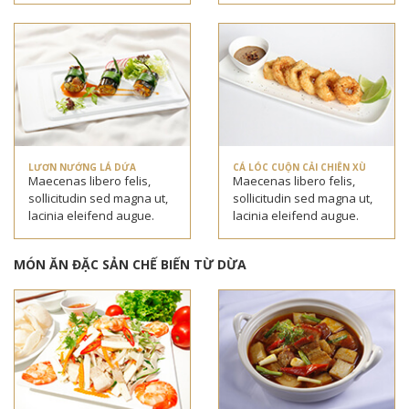
LƯƠN NƯỚNG LÁ DỨA
CÁ LÓC CUỘN CẢI CHIÊN XÙ
Maecenas libero felis,
Maecenas libero felis,
sollicitudin sed magna ut,
sollicitudin sed magna ut,
lacinia eleifend augue.
lacinia eleifend augue.
MÓN ĂN ĐẶC SẢN CHẾ BIẾN TỪ DỪA