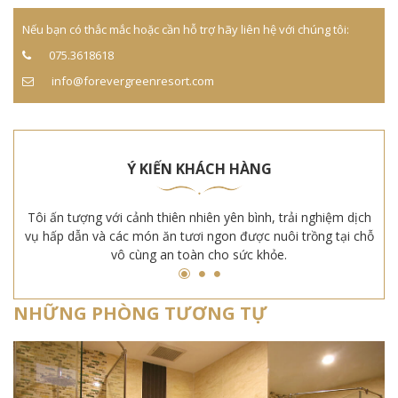
Nếu bạn có thắc mắc hoặc cần hỗ trợ hãy liên hệ với chúng tôi:
075.3618618
info@forevergreenresort.com
Ý KIẾN KHÁCH HÀNG
dịch
Tôi ấn tượng với cảnh thiên nhiên yên bình, trải nghiệm dịch
Tôi
 chỗ
vụ hấp dẫn và các món ăn tươi ngon được nuôi trồng tại chỗ
vụ 
vô cùng an toàn cho sức khỏe.
NHỮNG PHÒNG TƯƠNG TỰ