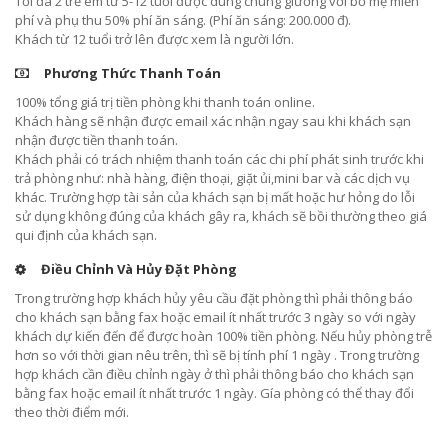
Tối đa 2 trẻ em từ 5-12 tuổi được dùng chung giường với bố mẹ miễn
phí và phụ thu 50% phí ăn sáng. (Phí ăn sáng: 200.000 đ).
Khách từ 12 tuổi trở lên được xem là người lớn.
Phương Thức Thanh Toán
100% tổng giá trị tiền phòng khi thanh toán online.
Khách hàng sẽ nhận được email xác nhận ngay sau khi khách sạn
nhận được tiền thanh toán.
Khách phải có trách nhiệm thanh toán các chi phí phát sinh trước khi
trả phòng như: nhà hàng, điện thoại, giặt ủi,mini bar và các dịch vụ
khác. Trường hợp tài sản của khách sạn bị mất hoặc hư hỏng do lỗi
sử dụng không đúng của khách gây ra, khách sẽ bồi thường theo giá
qui định của khách sạn.
Điều Chỉnh Và Hủy Đặt Phòng
Trong trường hợp khách hủy yêu cầu đặt phòng thì phải thông báo
cho khách sạn bằng fax hoặc email ít nhất trước 3 ngày so với ngày
khách dự kiến đến để được hoàn 100% tiền phòng. Nếu hủy phòng trễ
hơn so với thời gian nêu trên, thì sẽ bị tính phí 1 ngày . Trong trường
hợp khách cần điều chỉnh ngày ở thì phải thông báo cho khách sạn
bằng fax hoặc email ít nhất trước 1 ngày. Gía phòng có thể thay đổi
theo thời điểm mới.