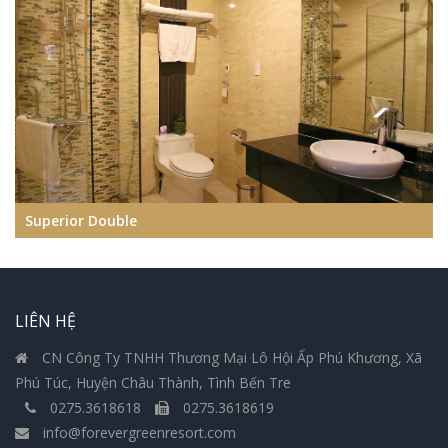
Superior Double
LIÊN HỆ
CN Công Ty TNHH Thương Mại Lô Hội Ấp Phú Khương, Xã
Phú Túc, Huyện Châu Thành, Tình Bến Tre
0275.3618618
0275.3618619
info@forevergreenresort.com