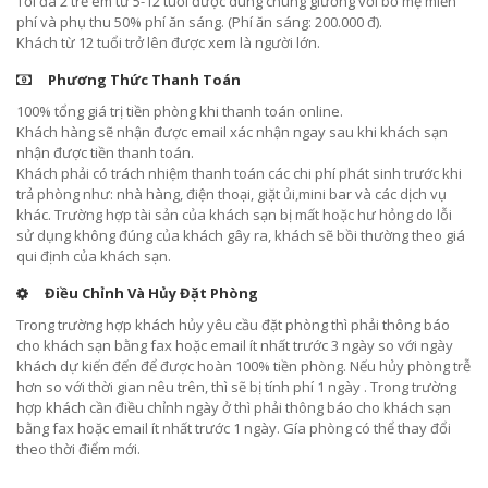
Tối đa 2 trẻ em từ 5-12 tuổi được dùng chung giường với bố mẹ miễn
phí và phụ thu 50% phí ăn sáng. (Phí ăn sáng: 200.000 đ).
Khách từ 12 tuổi trở lên được xem là người lớn.
Phương Thức Thanh Toán
100% tổng giá trị tiền phòng khi thanh toán online.
Khách hàng sẽ nhận được email xác nhận ngay sau khi khách sạn
nhận được tiền thanh toán.
Khách phải có trách nhiệm thanh toán các chi phí phát sinh trước khi
trả phòng như: nhà hàng, điện thoại, giặt ủi,mini bar và các dịch vụ
khác. Trường hợp tài sản của khách sạn bị mất hoặc hư hỏng do lỗi
sử dụng không đúng của khách gây ra, khách sẽ bồi thường theo giá
qui định của khách sạn.
Điều Chỉnh Và Hủy Đặt Phòng
Trong trường hợp khách hủy yêu cầu đặt phòng thì phải thông báo
cho khách sạn bằng fax hoặc email ít nhất trước 3 ngày so với ngày
khách dự kiến đến để được hoàn 100% tiền phòng. Nếu hủy phòng trễ
hơn so với thời gian nêu trên, thì sẽ bị tính phí 1 ngày . Trong trường
hợp khách cần điều chỉnh ngày ở thì phải thông báo cho khách sạn
bằng fax hoặc email ít nhất trước 1 ngày. Gía phòng có thể thay đổi
theo thời điểm mới.