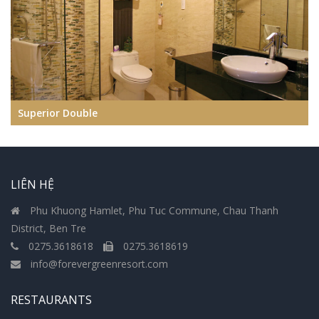
Superior Double
LIÊN HỆ
Phu Khuong Hamlet, Phu Tuc Commune, Chau Thanh
District, Ben Tre
0275.3618618
0275.3618619
info@forevergreenresort.com
RESTAURANTS