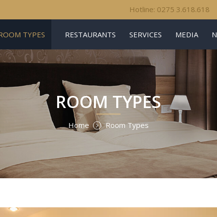
Hotline: 0275 3.618.618
ROOM TYPES
RESTAURANTS
SERVICES
MEDIA
N
ROOM TYPES
Home
Room Types