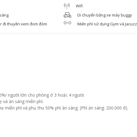
Wifi
 sáng
Di chuyển bằng xe máy buggy
ur đi thuyền xem đom đóm
Miến phí sử dụng Gym và Jacuzzi
30%/ người lớn cho phòng ở 3 hoặc 4 người.
ẹ và ăn sáng miễn phí.
ẹ miễn phí và phụ thu 50% phí ăn sáng. (Phí ăn sáng: 200.000 đ).