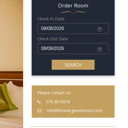
Order Room
Check In Date
Check Out Date
SEARCH
Please contact us:
075.3618618
info@forevergreenresort.com