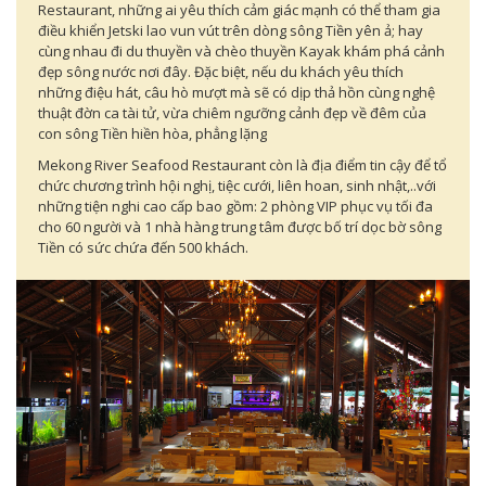
Restaurant, những ai yêu thích cảm giác mạnh có thể tham gia
điều khiển Jetski lao vun vút trên dòng sông Tiền yên ả; hay
cùng nhau đi du thuyền và chèo thuyền Kayak khám phá cảnh
đẹp sông nước nơi đây. Đặc biệt, nếu du khách yêu thích
những điệu hát, câu hò mượt mà sẽ có dịp thả hồn cùng nghệ
thuật đờn ca tài tử, vừa chiêm ngưỡng cảnh đẹp về đêm của
con sông Tiền hiền hòa, phẳng lặng
Mekong River Seafood Restaurant còn là địa điểm tin cậy để tổ
chức chương trình hội nghị, tiệc cưới, liên hoan, sinh nhật,..với
những tiện nghi cao cấp bao gồm: 2 phòng VIP phục vụ tối đa
cho 60 người và 1 nhà hàng trung tâm được bố trí dọc bờ sông
Tiền có sức chứa đến 500 khách.