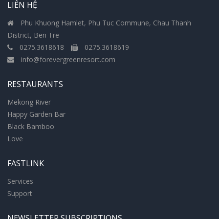
LIÊN HỆ
Phu Khuong Hamlet, Phu Tuc Commune, Chau Thanh
District, Ben Tre
0275.3618618
0275.3618619
info@forevergreenresort.com
RESTAURANTS
Mekong River
Happy Garden Bar
Black Bamboo
Love
FASTLINK
Services
Support
NEWSLETTER SUBSCRIPTIONS