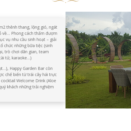
2 thênh thang, lộng gió, ngát
vỗ về… Phong cách thấm đượm
c vụ nhu cầu sinh hoạt – giải
 tổ chức những bữa tiệc (sinh
ại, trò chơi dân gian, team
 tài tử, karaoke…)
gọt…), Happy Garden Bar còn
chế biến từ trái cây hái trực
à cocktail Welcome Drink (Aloe
quý khách những trải nghiệm