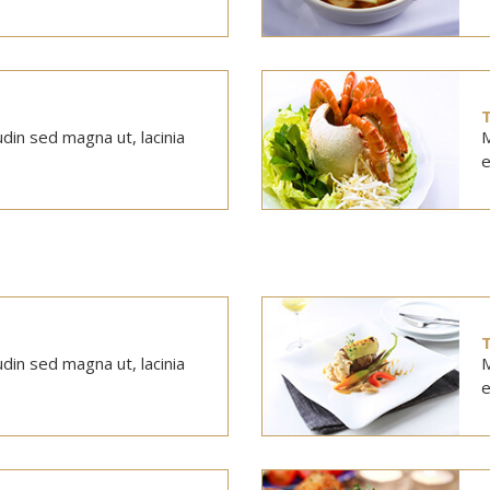
tudin sed magna ut, lacinia
M
e
tudin sed magna ut, lacinia
M
e