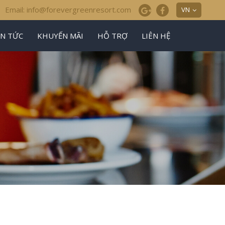
Email: info@forevergreenresort.com
VN
IN TỨC
KHUYẾN MÃI
HỖ TRỢ
LIÊN HỆ