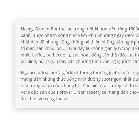
Happy Garden Bar tọa lạc trong một khuôn viên rộng 1500m
xanh; được nhánh sông nhỏ Vàm Phú Khương ngày đêm 
chất dân dã nhưng cũng không hề thiếu những tiện nghi phụ
trí (bar, sân khấu lớn…). Nơi đây là không gian lý tưởng để
nhật, buffet, barbecue…), các hoạt động tập thể (đốt lửa tr
building, hội chợ…) hay các chương trình văn nghệ (đờn ca
Ngoài các loại nước giải khát thông thường (café, nước n
mang đến những thức uống dinh dưỡng tươi ngon nhất được 
tiếp trong vườn của chúng tôi. Đặc biệt nhất trong số đó l
Vera đặc sản của Forever Green resort) sẽ mang đến cho 
ẩm thực vô cùng thú vị.