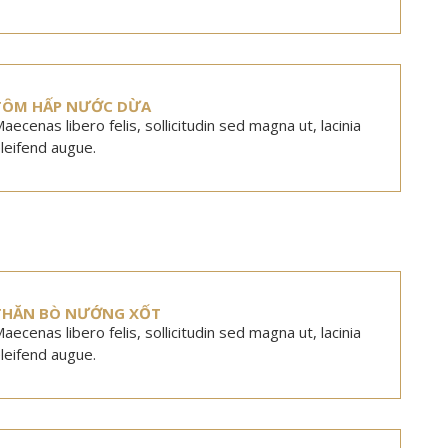
TÔM HẤP NƯỚC DỪA
aecenas libero felis, sollicitudin sed magna ut, lacinia
leifend augue.
THĂN BÒ NƯỚNG XỐT
aecenas libero felis, sollicitudin sed magna ut, lacinia
leifend augue.