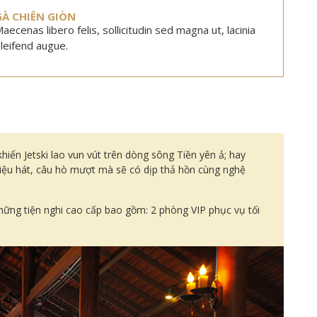
GÀ CHIÊN GIÒN
aecenas libero felis, sollicitudin sed magna ut, lacinia
leifend augue.
ển Jetski lao vun vút trên dòng sông Tiền yên ả; hay
iệu hát, câu hò mượt mà sẽ có dịp thả hồn cùng nghệ
 những tiện nghi cao cấp bao gồm: 2 phòng VIP phục vụ tối