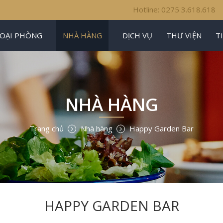
Hotline: 0275 3.618.618
LOẠI PHÒNG
NHÀ HÀNG
DỊCH VỤ
THƯ VIỆN
T
NHÀ HÀNG
Trang chủ
Nhà hàng
Happy Garden Bar
HAPPY GARDEN BAR