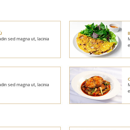
Ù
tudin sed magna ut, lacinia
M
e
tudin sed magna ut, lacinia
M
e