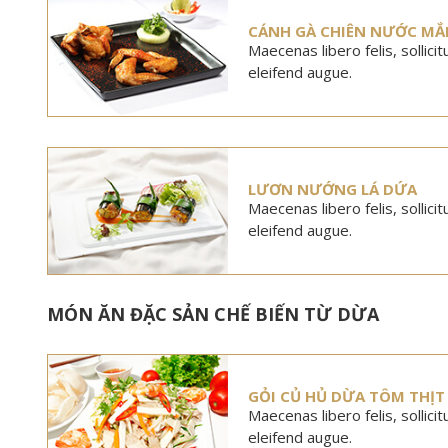
CÁNH GÀ CHIÊN NƯỚC M
Maecenas libero felis, sollici
eleifend augue.
LƯƠN NƯỚNG LÁ DỨA
Maecenas libero felis, sollici
eleifend augue.
MÓN ĂN ĐẶC SẢN CHẾ BIẾN TỪ DỪA
GỎI CỦ HỦ DỪA TÔM THỊT
Maecenas libero felis, sollici
eleifend augue.