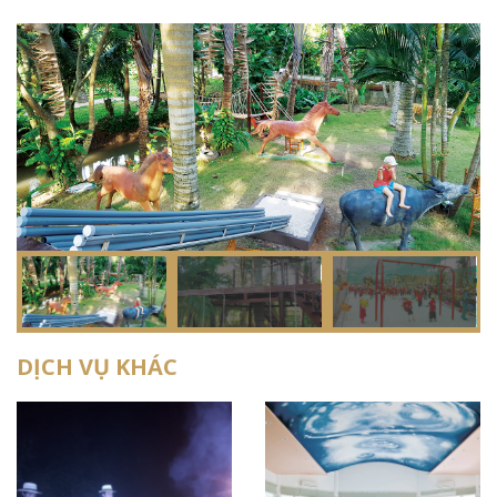
DỊCH VỤ KHÁC