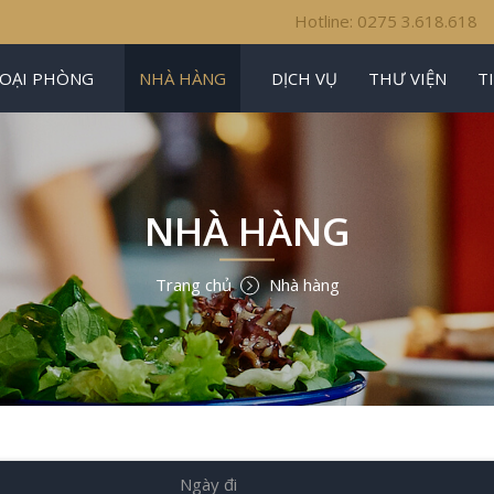
Hotline: 0275 3.618.618
LOẠI PHÒNG
NHÀ HÀNG
DỊCH VỤ
THƯ VIỆN
T
NHÀ HÀNG
Trang chủ
Nhà hàng
Ngày đi