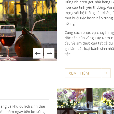
Đúng như tên gọi, nhà hàng L
hoa của tình yêu thương. Với
trọng với hệ thống sân khấu, 
một buổi tiệc hoàn hảo trong 
hội nghị…
Cung cách phục vụ chuyên ng
đặc sản của vùng Tây Nam Bộ
cầu về ẩm thực của tất cả du
gia làm các loại bánh sinh n
tiệc.
XEM THÊM
ng và khu du lịch sinh thái
c địa nằm ngay bên bờ sông