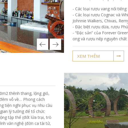
- Các loại rượu vang nổi tiếng
- Các loại rượu Cognac và Whi
Johnnie Walkers, Chivas, Rem
- Đặc biệt rượu dừa, rượu Phú
- “Đặc sản” của Forever Green
ong và rượu nếp nguyên chất 
XEM THÊM
0m2 thênh thang, lộng gió,
 đêm vỗ về… Phong cách
g tiện nghi phục vụ nhu cầu
 gian lý tưởng để tổ chức
ng tập thể (đốt lửa trại, trò
ình văn nghệ (đờn ca tài tử,