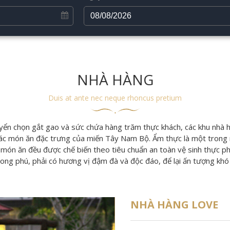
NHÀ HÀNG
Duis at ante nec neque rhoncus pretium
yển chọn gắt gao và sức chứa hàng trăm thực khách, các khu nhà
 các món ăn đặc trưng của miến Tây Nam Bộ. Ẩm thực là một trong n
 món ăn đều được chế biến theo tiêu chuẩn an toàn vệ sinh thực p
ong phú, phải có hương vị đậm đà và độc đáo, để lại ấn tượng khó
NHÀ HÀNG LOVE