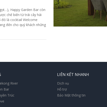
 ngọt…), Happy Garden Bar còn
c chế biến từ trái cây hái
số đó là cocktail Welcome
mang đến cho quý khách những
G
LIÊN KẾT NHANH
ekong River
Dịch vụ
en Bar
Hỗ trợ
uyền Trúc
Bảo Mật thông tin
ove