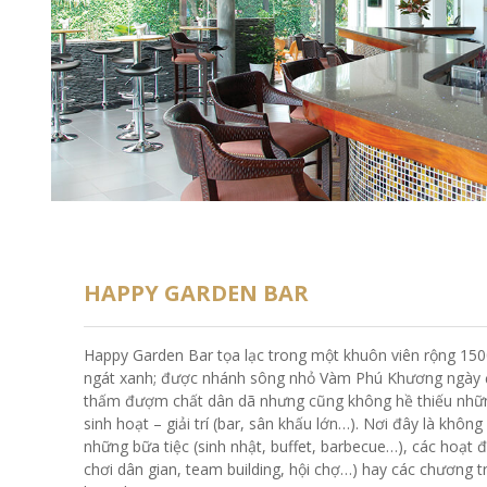
HAPPY GARDEN BAR
Happy Garden Bar tọa lạc trong một khuôn viên rộng 150
ngát xanh; được nhánh sông nhỏ Vàm Phú Khương ngày
thấm đượm chất dân dã nhưng cũng không hề thiếu nhữn
sinh hoạt – giải trí (bar, sân khấu lớn…). Nơi đây là không
những bữa tiệc (sinh nhật, buffet, barbecue…), các hoạt độ
chơi dân gian, team building, hội chợ…) hay các chương tr