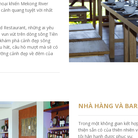
thoại khiến Mekong River
cảnh quang tuyệt vời nhất
d Restaurant, những ai yêu
o vun vút trên dòng sông Tiền
k khám phá cảnh đẹp sông
ệu hát, câu hò mượt mà sẽ có
ngưỡng cảnh đẹp về đêm của
NHÀ HÀNG VÀ BAR
Trong một không gian kết hợp t
thiện sẵn có của thiên nhiên 
tôi hân hạnh được phục vụ: