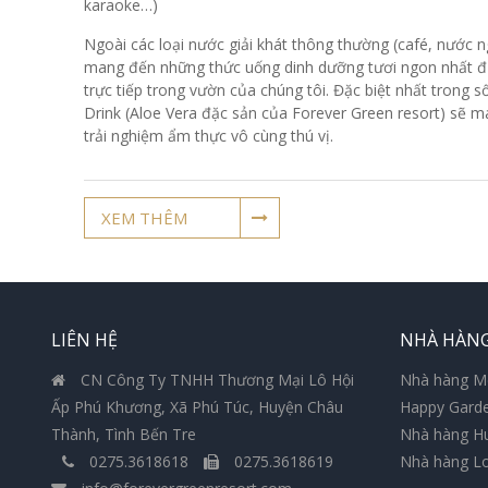
karaoke…)
Ngoài các loại nước giải khát thông thường (café, nước
mang đến những thức uống dinh dưỡng tươi ngon nhất đượ
trực tiếp trong vườn của chúng tôi. Đặc biệt nhất trong 
Drink (Aloe Vera đặc sản của Forever Green resort) sẽ 
trải nghiệm ẩm thực vô cùng thú vị.
XEM THÊM
LIÊN HỆ
NHÀ HÀN
CN Công Ty TNHH Thương Mại Lô Hội
Nhà hàng M
Ấp Phú Khương, Xã Phú Túc, Huyện Châu
Happy Gard
Thành, Tình Bến Tre
Nhà hàng H
0275.3618618
0275.3618619
Nhà hàng L