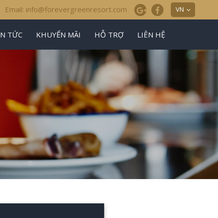
Email: info@forevergreenresort.com
VN
IN TỨC
KHUYẾN MÃI
HỖ TRỢ
LIÊN HỆ