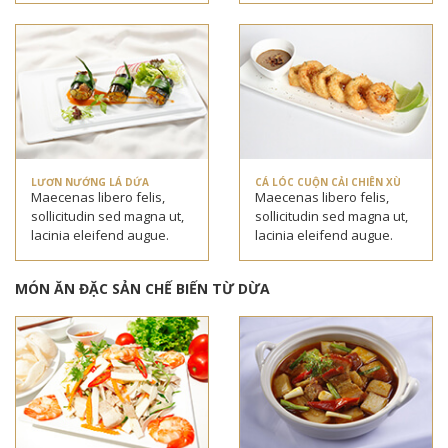
LƯƠN NƯỚNG LÁ DỨA
CÁ LÓC CUỘN CẢI CHIÊN XÙ
Maecenas libero felis,
Maecenas libero felis,
sollicitudin sed magna ut,
sollicitudin sed magna ut,
lacinia eleifend augue.
lacinia eleifend augue.
MÓN ĂN ĐẶC SẢN CHẾ BIẾN TỪ DỪA