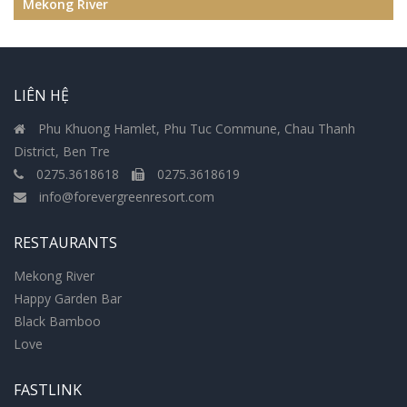
Mekong River
LIÊN HỆ
Phu Khuong Hamlet, Phu Tuc Commune, Chau Thanh
District, Ben Tre
0275.3618618
0275.3618619
info@forevergreenresort.com
RESTAURANTS
Mekong River
Happy Garden Bar
Black Bamboo
Love
FASTLINK