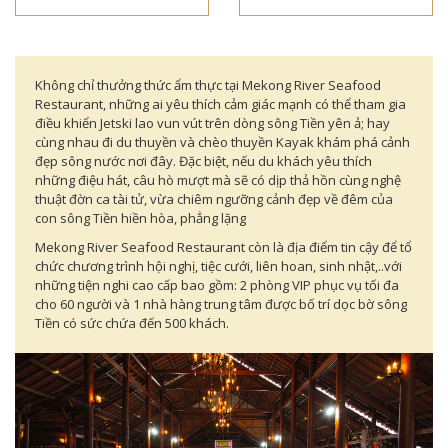
Không chỉ thưởng thức ẩm thực tại Mekong River Seafood
Restaurant, những ai yêu thích cảm giác mạnh có thể tham gia
điều khiển Jetski lao vun vút trên dòng sông Tiền yên ả; hay
cùng nhau đi du thuyền và chèo thuyền Kayak khám phá cảnh
đẹp sông nước nơi đây. Đặc biệt, nếu du khách yêu thích
những điệu hát, câu hò mượt mà sẽ có dịp thả hồn cùng nghệ
thuật đờn ca tài tử, vừa chiêm ngưỡng cảnh đẹp về đêm của
con sông Tiền hiền hòa, phẳng lặng
Mekong River Seafood Restaurant còn là địa điểm tin cậy để tổ
chức chương trình hội nghị, tiệc cưới, liên hoan, sinh nhật,..với
những tiện nghi cao cấp bao gồm: 2 phòng VIP phục vụ tối đa
cho 60 người và 1 nhà hàng trung tâm được bố trí dọc bờ sông
Tiền có sức chứa đến 500 khách.