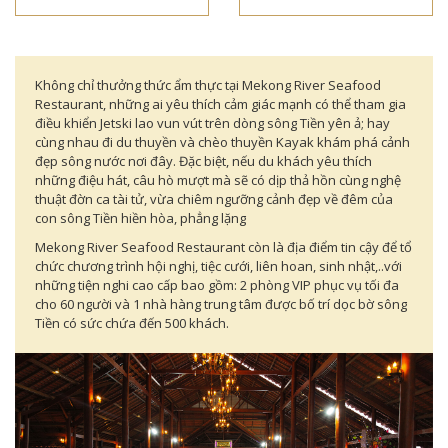
Không chỉ thưởng thức ẩm thực tại Mekong River Seafood
Restaurant, những ai yêu thích cảm giác mạnh có thể tham gia
điều khiển Jetski lao vun vút trên dòng sông Tiền yên ả; hay
cùng nhau đi du thuyền và chèo thuyền Kayak khám phá cảnh
đẹp sông nước nơi đây. Đặc biệt, nếu du khách yêu thích
những điệu hát, câu hò mượt mà sẽ có dịp thả hồn cùng nghệ
thuật đờn ca tài tử, vừa chiêm ngưỡng cảnh đẹp về đêm của
con sông Tiền hiền hòa, phẳng lặng
Mekong River Seafood Restaurant còn là địa điểm tin cậy để tổ
chức chương trình hội nghị, tiệc cưới, liên hoan, sinh nhật,..với
những tiện nghi cao cấp bao gồm: 2 phòng VIP phục vụ tối đa
cho 60 người và 1 nhà hàng trung tâm được bố trí dọc bờ sông
Tiền có sức chứa đến 500 khách.