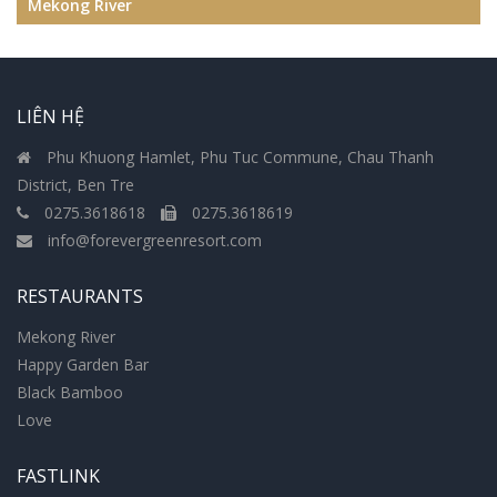
Mekong River
LIÊN HỆ
Phu Khuong Hamlet, Phu Tuc Commune, Chau Thanh
District, Ben Tre
0275.3618618
0275.3618619
info@forevergreenresort.com
RESTAURANTS
Mekong River
Happy Garden Bar
Black Bamboo
Love
FASTLINK