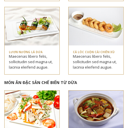
LƯƠN NƯỚNG LÁ DỨA
CÁ LÓC CUỘN CẢI CHIÊN XÙ
Maecenas libero felis,
Maecenas libero felis,
sollicitudin sed magna ut,
sollicitudin sed magna ut,
lacinia eleifend augue.
lacinia eleifend augue.
MÓN ĂN ĐẶC SẢN CHẾ BIẾN TỪ DỪA