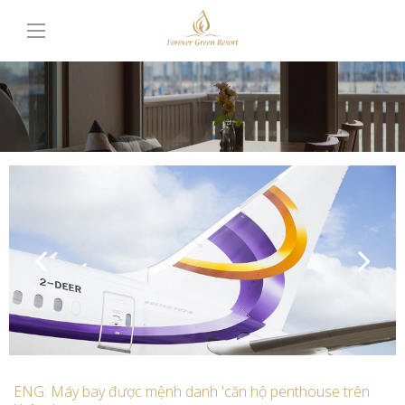
ENG: Máy bay được mệnh danh 'căn hộ penthouse trên