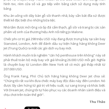
hình tivi, rèm cửa sổ và gọi tiếp viên bằng cách sử dụng máy tính
bảng.
Khu ăn uống với dãy bàn gỗ sồi thanh nhã, bày sẵn bát đĩa sứ được
thiết kế đặc biệt cho những bữa tiệc.
Nhà tắm được mở rộng và ốp đá cẩm thạch, gỗ sồi và trang bị các sản
phẩm vệ sinh của thương hiệu Anh nổi tiếng Jo Malone.
Chiếc phi cơ trị giá 298 triệu USD này đang được trưng bày tại sân bay
Stansted, London, Anh để đánh dấu sự kiện hãng hàng không Deer
Jet (Trung Quốc) ra mắt các gói dịch vụ bay mới.
Hành khách muốn trải nghiệm "căn hộ penthouse trên không" này sẽ
phải thuê toàn bộ máy bay với giá khoảng 26.000 USD mỗi giờ. Nghĩa
là chuyến bay từ London đến New York sẽ có mức giá thấp nhất từ
207.000 USD.
Ông Frank Fang, Phó Chủ tịch hãng hàng không Deer Jet chia sẻ:
“Chúng tôi rất vui khi đưa chiếc máy bay độc đáo này đến London. Nó
được lấy cảm hứng từ giá trị về hiệu suất, sự sang trọng và khác biệt.
Với Dream Jet, chúng tôi tự hào phục vụ các doanh nhân sành điệu và
chịu chơi trên toàn thế giới".
Thu Thảo