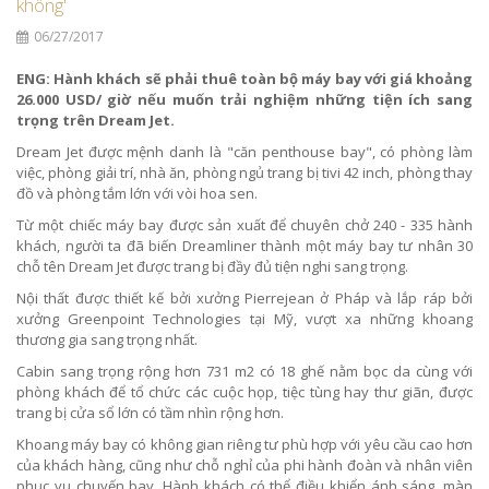
không'
06/27/2017
ENG: Hành khách sẽ phải thuê toàn bộ máy bay với giá khoảng
26.000 USD/ giờ nếu muốn trải nghiệm những tiện ích sang
trọng trên Dream Jet.
Dream Jet được mệnh danh là "căn penthouse bay", có phòng làm
việc, phòng giải trí, nhà ăn, phòng ngủ trang bị tivi 42 inch, phòng thay
đồ và phòng tắm lớn với vòi hoa sen.
Từ một chiếc máy bay được sản xuất để chuyên chở 240 - 335 hành
khách, người ta đã biến Dreamliner thành một máy bay tư nhân 30
chỗ tên Dream Jet được trang bị đầy đủ tiện nghi sang trọng.
Nội thất được thiết kế bởi xưởng Pierrejean ở Pháp và lắp ráp bởi
xưởng Greenpoint Technologies tại Mỹ, vượt xa những khoang
thương gia sang trọng nhất.
Cabin sang trọng rộng hơn 731 m2 có 18 ghế nằm bọc da cùng với
phòng khách để tổ chức các cuộc họp, tiệc tùng hay thư giãn, được
trang bị cửa sổ lớn có tầm nhìn rộng hơn.
Khoang máy bay có không gian riêng tư phù hợp với yêu cầu cao hơn
của khách hàng, cũng như chỗ nghỉ của phi hành đoàn và nhân viên
phục vụ chuyến bay. Hành khách có thể điều khiển ánh sáng, màn