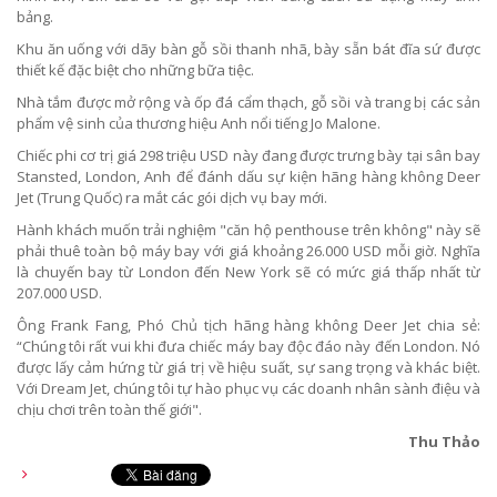
bảng.
Khu ăn uống với dãy bàn gỗ sồi thanh nhã, bày sẵn bát đĩa sứ được
thiết kế đặc biệt cho những bữa tiệc.
Nhà tắm được mở rộng và ốp đá cẩm thạch, gỗ sồi và trang bị các sản
phẩm vệ sinh của thương hiệu Anh nổi tiếng Jo Malone.
Chiếc phi cơ trị giá 298 triệu USD này đang được trưng bày tại sân bay
Stansted, London, Anh để đánh dấu sự kiện hãng hàng không Deer
Jet (Trung Quốc) ra mắt các gói dịch vụ bay mới.
Hành khách muốn trải nghiệm "căn hộ penthouse trên không" này sẽ
phải thuê toàn bộ máy bay với giá khoảng 26.000 USD mỗi giờ. Nghĩa
là chuyến bay từ London đến New York sẽ có mức giá thấp nhất từ
207.000 USD.
Ông Frank Fang, Phó Chủ tịch hãng hàng không Deer Jet chia sẻ:
“Chúng tôi rất vui khi đưa chiếc máy bay độc đáo này đến London. Nó
được lấy cảm hứng từ giá trị về hiệu suất, sự sang trọng và khác biệt.
Với Dream Jet, chúng tôi tự hào phục vụ các doanh nhân sành điệu và
chịu chơi trên toàn thế giới".
Thu Thảo