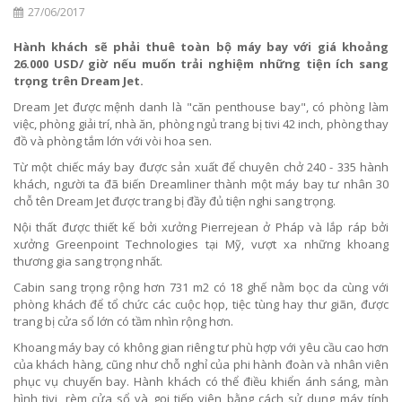
27/06/2017
Hành khách sẽ phải thuê toàn bộ máy bay với giá khoảng
26.000 USD/ giờ nếu muốn trải nghiệm những tiện ích sang
trọng trên Dream Jet.
Dream Jet được mệnh danh là "căn penthouse bay", có phòng làm
việc, phòng giải trí, nhà ăn, phòng ngủ trang bị tivi 42 inch, phòng thay
đồ và phòng tắm lớn với vòi hoa sen.
Từ một chiếc máy bay được sản xuất để chuyên chở 240 - 335 hành
khách, người ta đã biến Dreamliner thành một máy bay tư nhân 30
chỗ tên Dream Jet được trang bị đầy đủ tiện nghi sang trọng.
Nội thất được thiết kế bởi xưởng Pierrejean ở Pháp và lắp ráp bởi
xưởng Greenpoint Technologies tại Mỹ, vượt xa những khoang
thương gia sang trọng nhất.
Cabin sang trọng rộng hơn 731 m2 có 18 ghế nằm bọc da cùng với
phòng khách để tổ chức các cuộc họp, tiệc tùng hay thư giãn, được
trang bị cửa sổ lớn có tầm nhìn rộng hơn.
Khoang máy bay có không gian riêng tư phù hợp với yêu cầu cao hơn
của khách hàng, cũng như chỗ nghỉ của phi hành đoàn và nhân viên
phục vụ chuyến bay. Hành khách có thể điều khiển ánh sáng, màn
hình tivi, rèm cửa sổ và gọi tiếp viên bằng cách sử dụng máy tính