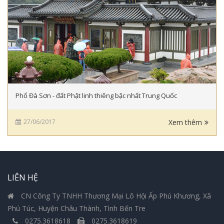
Phổ Đà Sơn - đất Phật linh thiêng bậc nhất Trung Quốc
27/06/2017
Xem thêm
LIÊN HỆ
CN Công Ty TNHH Thương Mại Lô Hội Ấp Phú Khương, Xã
Phú Túc, Huyện Châu Thành, Tình Bến Tre
0275.3618618
0275.3618619