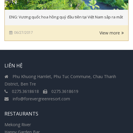
ENG: Vương quốc hoa hồng quý đầu tiên tại Việt Nam sắp ra mắt
06/27/2017
View more
LIÊN HỆ
Phu Khuong Hamlet, Phu Tuc Commune, Chau Thanh
District, Ben Tre
0275.3618618
0275.3618619
info@forevergreenresort.com
RESTAURANTS
Mekong River
Happy Garden Bar