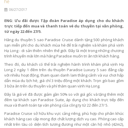
hè
06/27/2017
ENG: Ưu đãi được Tập đoàn Paradise áp dụng cho du khách
trực tiếp đến mua và thanh toán vé du thuyền tại văn phòng,
từ ngày 22 đến 27/5.
Hãng du thuyền 5 sao Paradise Cruise dành tặng 500 phòng khách
sạn miễn phí cho du khách mùa hè để trải nghiệm và khám phá vịnh
Hạ Long - di sản thiên nhiên thế giới. Đây là một trong những chương
trình khuyến mãi lớn mà hãng Paradise muốn tri ân tới khách hàng.
Theo đó, du khách có thể trải nghiệm hành trình khám phá vịnh Hạ
Long 2 ngày 1 đêm trên du thuyền Paradise Luxury 5 sao đẳng cấp
với nhiều hoạt động, tham quan danh lam thắng cảnh và vui chơi hấp
dẫn mùa du lịch hè, giá chỉ 3 triệu đồng một khách. Trọn gói bao gồm
3 bữa ăn trên du thuyền và phí thăm quan vịnh Hạ Long.
Đây là giá vé đã được giảm gần 50% so với giá gốc và tặng thêm một
đêm tại khách sạn Paradise Suite, áp dụng cho khách trực tiếp đến
mua và thanh toán tại văn phòng của công ty từ 22 đến 27/ 5.
Paradise Cruise sở hữu khu vực cảng riêng, phù hợp cho phân khúc
khách hàng cao cấp mong đợi chất lượng dịch vụ cao. Phòng cao cấp
nhất trên tàu có diện tích tương đương như một căn hộ nhỏ (42m2),