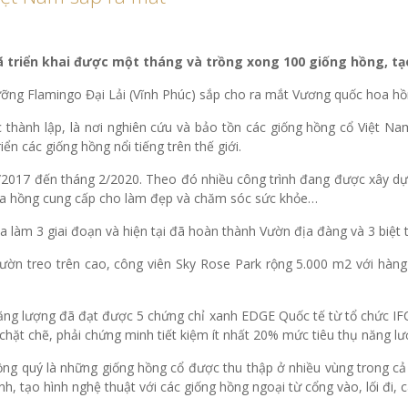
ã triển khai được một tháng và trồng xong 100 giống hồng, 
ỡng Flamingo Đại Lải (Vĩnh Phúc) sắp cho ra mắt Vương quốc hoa hồng
thành lập, là nơi nghiên cứu và bảo tồn các giống hồng cổ Việt N
n các giống hồng nổi tiếng trên thế giới.
/2017 đến tháng 2/2020. Theo đó nhiều công trình đang được xây dự
 hoa hồng cung cấp cho làm đẹp và chăm sóc sức khỏe…
làm 3 giai đoạn và hiện tại đã hoàn thành Vườn địa đàng và 3 biệt
vườn treo trên cao, công viên Sky Rose Park rộng 5.000 m2 với hàn
ăng lượng đã đạt được 5 chứng chỉ xanh EDGE Quốc tế từ tổ chức IF
chặt chẽ, phải chứng minh tiết kiệm ít nhất 20% mức tiêu thụ năng lượ
ồng quý là những giống hồng cổ được thu thập ở nhiều vùng trong cả
nh, tạo hình nghệ thuật với các giống hồng ngoại từ cổng vào, lối đ