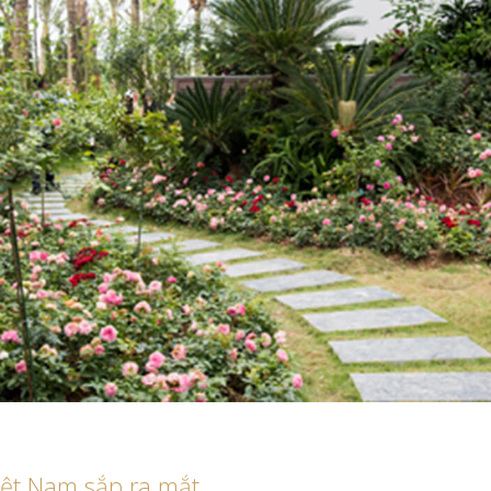
iệt Nam sắp ra mắt