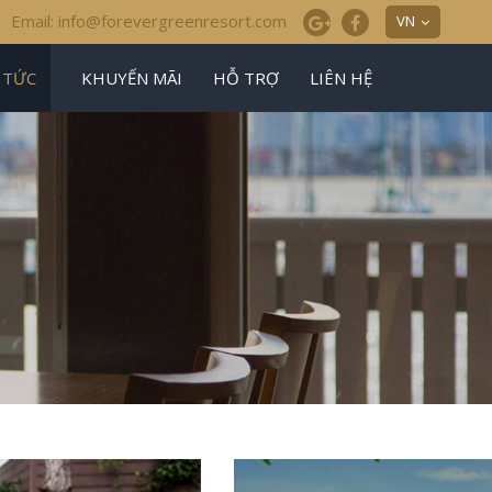
Email: info@forevergreenresort.com
VN
 TỨC
KHUYẾN MÃI
HỖ TRỢ
LIÊN HỆ