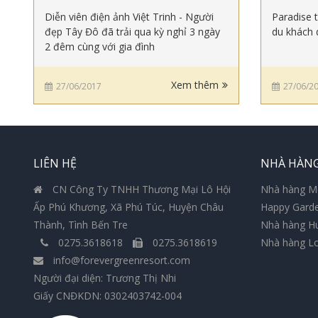
Diễn viên điện ảnh Việt Trinh - Người
Paradise 
đẹp Tây Đô đã trải qua kỳ nghỉ 3 ngày
du khách 
2 đêm cùng với gia đình
Xem thêm
27/06/2017
27/06/2
LIÊN HỆ
NHÀ HÀN
CN Công Ty TNHH Thương Mại Lô Hội
Nhà hàng M
Ấp Phú Khương, Xã Phú Túc, Huyện Châu
Happy Gard
Thành, Tình Bến Tre
Nhà hàng H
0275.3618618
0275.3618619
Nhà hàng L
info@forevergreenresort.com
Người đại diện: Trương Thị Nhi
Giấy CNĐKDN: 0302403742-004