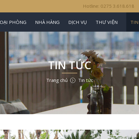
Hotline: 0275 3.618.618
LOẠI PHÒNG
NHÀ HÀNG
DỊCH VỤ
THƯ VIỆN
TIN
TIN TỨC
Trang chủ
Tin tức