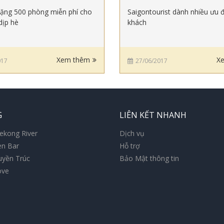
tặng 500 phòng miễn phí cho
Saigontourist dành nhiều ưu 
dịp hè
khách
Xem thêm
X
017
27/06/2017
G
LIÊN KẾT NHANH
ekong River
Dịch vụ
en Bar
Hỗ trợ
uyền Trúc
Bảo Mật thông tin
ove