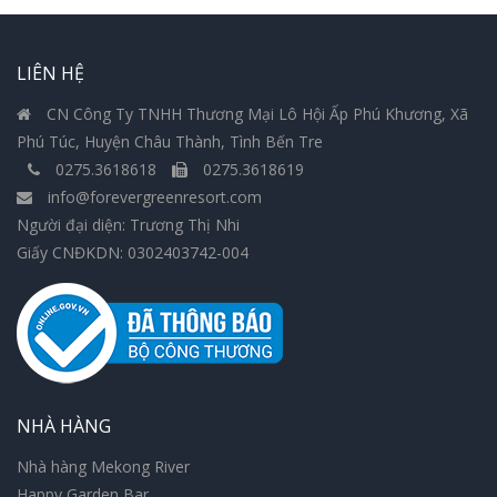
LIÊN HỆ
CN Công Ty TNHH Thương Mại Lô Hội Ấp Phú Khương, Xã
Phú Túc, Huyện Châu Thành, Tình Bến Tre
0275.3618618
0275.3618619
info@forevergreenresort.com
Người đại diện: Trương Thị Nhi
Giấy CNĐKDN: 0302403742-004
NHÀ HÀNG
Nhà hàng Mekong River
Happy Garden Bar