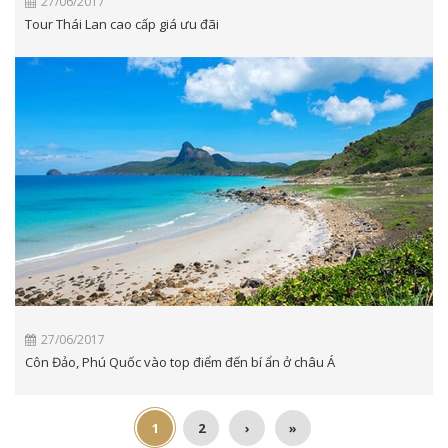
27/06/2017
Tour Thái Lan cao cấp giá ưu đãi
27/06/2017
Côn Đảo, Phú Quốc vào top điểm đến bí ẩn ở châu Á
1
2
›
»