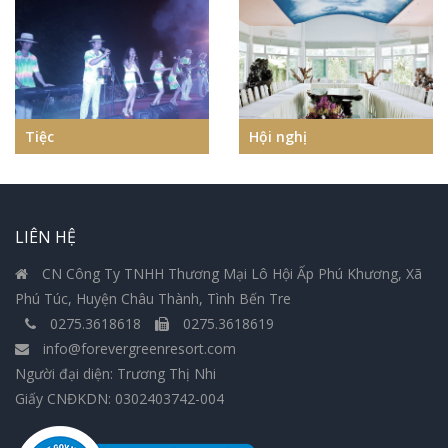
Tiệc
Hội nghị
LIÊN HỆ
CN Công Ty TNHH Thương Mại Lô Hội Ấp Phú Khương, Xã
Phú Túc, Huyện Châu Thành, Tình Bến Tre
0275.3618618
0275.3618619
info@forevergreenresort.com
Người đại diện: Trương Thị Nhi
Giấy CNĐKDN: 0302403742-004