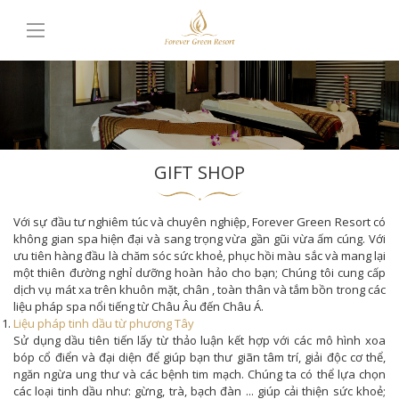
GIFT SHOP
Với sự đầu tư nghiêm túc và chuyên nghiệp, Forever Green Resort có
không gian spa hiện đại và sang trọng vừa gần gũi vừa ấm cúng. Với
ưu tiên hàng đầu là chăm sóc sức khoẻ, phục hồi màu sắc và mang lại
một thiên đường nghỉ dưỡng hoàn hảo cho bạn; Chúng tôi cung cấp
dịch vụ mát xa trên khuôn mặt, chân , toàn thân và tắm bồn trong các
liệu pháp spa nổi tiếng từ Châu Âu đến Châu Á.
Liệu pháp tinh dầu từ phương Tây
Sử dụng dầu tiên tiến lấy từ thảo luận kết hợp với các mô hình xoa
bóp cổ điển và đại diện để giúp bạn thư giãn tâm trí, giải độc cơ thể,
ngăn ngừa ung thư và các bệnh tim mạch. Chúng ta có thể lựa chọn
các loại tinh dầu như: gừng, trà, bạch đàn ... giúp cải thiện sức khoẻ;