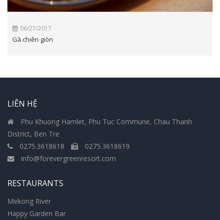
06/27/2017
Gà chiên giòn
LIÊN HỆ
Phu Khuong Hamlet, Phu Tuc Commune, Chau Thanh
District, Ben Tre
0275.3618618
0275.3618619
info@forevergreenresort.com
RESTAURANTS
Mekong River
Happy Garden Bar