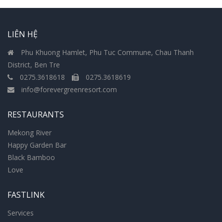
LIÊN HỆ
Phu Khuong Hamlet, Phu Tuc Commune, Chau Thanh
District, Ben Tre
0275.3618618
0275.3618619
info@forevergreenresort.com
RESTAURANTS
Mekong River
Happy Garden Bar
Black Bamboo
Love
FASTLINK
Services