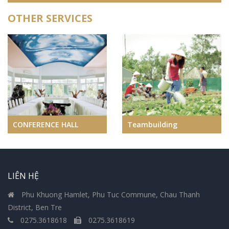
OTHER SERVICES
CONFERENCE HALL
Teambuilding
LIÊN HỆ
Phu Khuong Hamlet, Phu Tuc Commune, Chau Thanh
District, Ben Tre
0275.3618618
0275.3618619