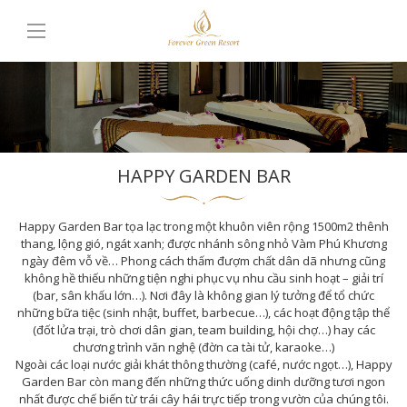
HAPPY GARDEN BAR
Happy Garden Bar tọa lạc trong một khuôn viên rộng 1500m2 thênh
thang, lộng gió, ngát xanh; được nhánh sông nhỏ Vàm Phú Khương
ngày đêm vỗ về… Phong cách thấm đượm chất dân dã nhưng cũng
không hề thiếu những tiện nghi phục vụ nhu cầu sinh hoạt – giải trí
(bar, sân khấu lớn…). Nơi đây là không gian lý tưởng để tổ chức
những bữa tiệc (sinh nhật, buffet, barbecue…), các hoạt động tập thể
(đốt lửa trại, trò chơi dân gian, team building, hội chợ…) hay các
chương trình văn nghệ (đờn ca tài tử, karaoke…)
Ngoài các loại nước giải khát thông thường (café, nước ngọt…), Happy
Garden Bar còn mang đến những thức uống dinh dưỡng tươi ngon
nhất được chế biến từ trái cây hái trực tiếp trong vườn của chúng tôi.